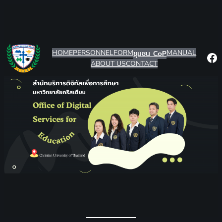
Skip
to
content
HOME
PERSONNEL
FORM
ชุมชน CoP
MANUAL
Fa
ABOUT US
CONTACT